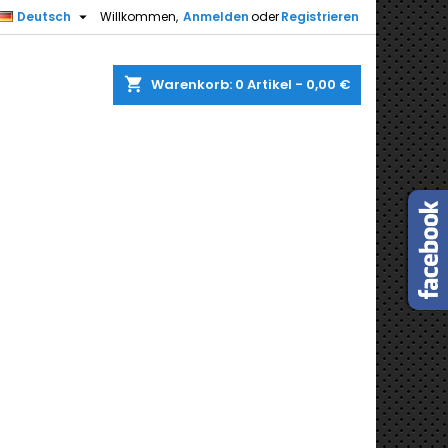

Deutsch
Willkommen,
Anmelden
oder
Registrieren
shopping_cart
Warenkorb:
0
Artikel - 0,00 €