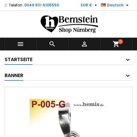


Telefon:
0049 911-5105550
EUR €
Deutsch
0



shopping_cart
STARTSEITE
BANNER