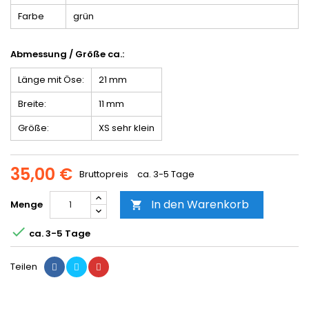
Farbe
grün
Abmessung / Größe ca.:
Länge mit Öse:
21 mm
Breite:
11 mm
Größe:
XS sehr klein
35,00 €
Bruttopreis
ca. 3-5 Tage
In den Warenkorb
Menge


ca. 3-5 Tage
Teilen