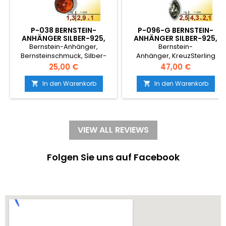
P-038 BERNSTEIN-
P-096-G BERNSTEIN-
ANHÄNGER SILBER-925,
ANHÄNGER SILBER-925,
COGNAC, BLUME, S,
GRÜN, KREUZ, MODERN
Bernstein-Anhänger,
Bernstein-
MODERN
Bernsteinschmuck, Silber-
Anhänger, KreuzSterling
925, BlumeSterling Silber,925
Silber,925 nickelfreiechter
Preis
Preis
25,00 €
47,00 €
nickelfreiechter
NaturbernsteinFarbe: grünGrö
NaturbernsteinFarbe:
mittelgroßelegant, modern,
In den Warenkorb
In den Warenkorb


cognac, Größe: S,
verspieltBernsteinschmuck,
kleinelegant, rund, rustikal,
Silber-925
Altsilber, Trachtenschmuck,
Blume
VIEW ALL REVIEWS
Folgen Sie uns auf Facebook