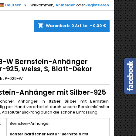

Deutsch
Willkommen,
Anmelden
oder
Registrieren
shopping_cart
Warenkorb:
0
Artikel - 0,00 €
9-W Bernstein-Anhänger
r-925, weiss, S, Blatt-Dekor
r.
P-029-W
stein-Anhänger mit Silber-925
schöner Anhänger in
925er Silber
mit Bernstein.
ig per Hand verarbeitet durch unsere Bersteinkünstler
. Absoluter Blickfang durch die schöne Einfassung.
:
Bernstein-Anhänger
echter baltischer Natur-Bernstein
mit