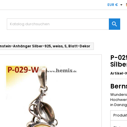

EUR €

stein-Anhänger Silber-925, weiss, S, Blatt-Dekor
P-02
Silbe
Artikel-N
Bern
Wunder
Hochwert
in Danzig
Produkt