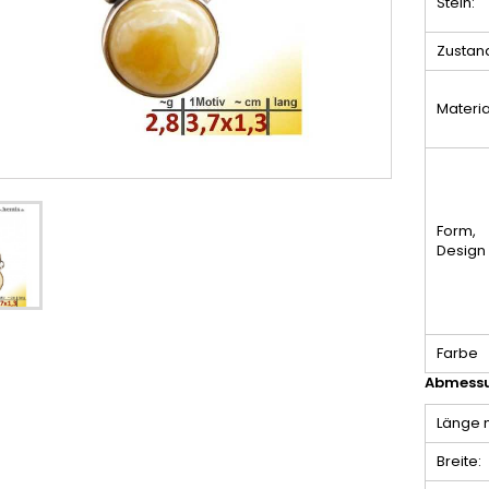
Stein:
Zustan
Materia
Form,
Design
Farbe
Abmessu
Länge m
Breite: