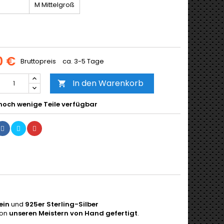
M Mittelgroß
0 €
Bruttopreis
ca. 3-5 Tage
In den Warenkorb

noch wenige Teile verfügbar
ein
und
925er Sterling-Silber
von
unseren Meistern von
Hand gefertigt
.