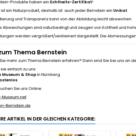
nstein-Produkte haben ein
Echtheits-Zertifikat
!
 ist ein Naturprodukt, deshalb ist auch jeder Bernstein ein
Unikat
.
ttierung und Transparenz kann von der Abbildung leicht abweichen.
le Abweichungen sind naturbedingt und zeugen von Echtheit und hohe
ldungen werden vergrößert/verkleinert dargestellt. Die Abmessungen
zum Thema Bernstein
ie mehr zum Thema Bernstein erfahren? Dann sind Sie bei uns an der 
ie einfach zu uns:
in Museum & Shop
in Nürnberg
kostenlos
uchen Sie uns Online:
n-Museum.net
on-Bernstein.de
RE ARTIKEL IN DER GLEICHEN KATEGORIE: