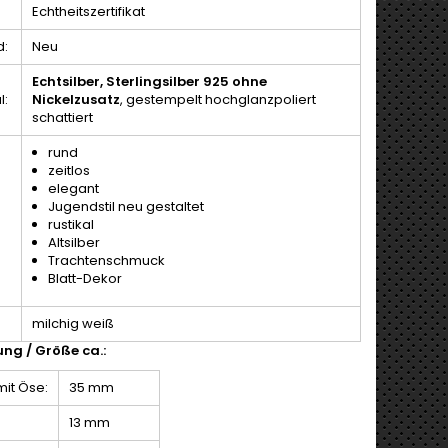
Echtheitszertifikat
d:
Neu
Echtsilber, Sterlingsilber 925
ohne
l:
Nickelzusatz
, gestempelt hochglanzpoliert
schattiert
rund
zeitlos
elegant
Jugendstil neu gestaltet
rustikal
Altsilber
Trachtenschmuck
Blatt-Dekor
milchig weiß
ng / Größe ca.:
it Öse:
35 mm
13 mm