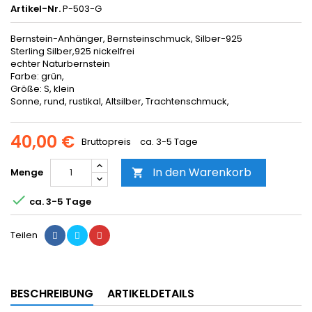
Artikel-Nr.
P-503-G
Bernstein-Anhänger, Bernsteinschmuck, Silber-925
Sterling Silber,925 nickelfrei
echter Naturbernstein
Farbe: grün,
Größe: S, klein
Sonne, rund, rustikal, Altsilber, Trachtenschmuck,
40,00 €
Bruttopreis
ca. 3-5 Tage
In den Warenkorb
Menge


ca. 3-5 Tage
Teilen
BESCHREIBUNG
ARTIKELDETAILS