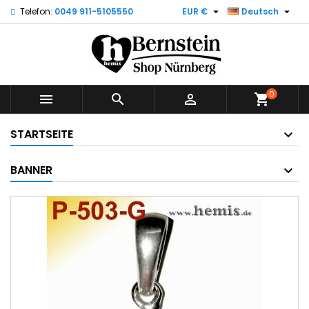


Telefon:
0049 911-5105550
EUR €
Deutsch
0



shopping_cart
STARTSEITE
BANNER