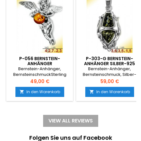
P-056 BERNSTEIN-
P-303-G BERNSTEIN-
ANHÄNGER
ANHÄNGER SILBER-925
BERNSTEINENGEL SILBER-
GRÜN ELEGANT ZEITLOS
Bernstein-Anhänger,
Bernstein-Anhänger,
925 COGNAC-GELB ENGEL
RUSTIKAL ALTSILBER
BernsteinschmuckSterling
Bernsteinschmuck, Silber-
ELEGANT MODERN ZEITLOS
TRACHTENSCHMUCK
Silber,925 nickelfreiechter
925Sterling Silber,925
Preis
Preis
49,00 €
59,00 €
VERSPIELT
BLATT-DEKOR
NaturbernsteinFarbe:
nickelfreiechter
cognac, Größe: S, kleinEngel
NaturbernsteinFarbe: grünGrö
In den Warenkorb
In den Warenkorb


elegant modern zeitlos
mittelgroßelegant zeitlos
verspielt
rustikal Altsilber
Trachtenschmuck Blatt-
Dekor
VIEW ALL REVIEWS
Folgen Sie uns auf Facebook