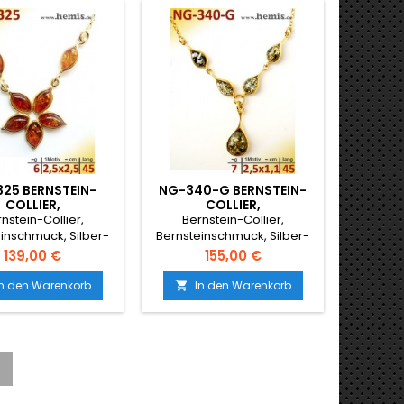
25 BERNSTEIN-
NG-340-G BERNSTEIN-
NG-3
COLLIER,
COLLIER,
STEINSCHMUCK,
BERNSTEINSCHMUCK,
BERN
nstein-Collier,
Bernstein-Collier,
Ber
-925 VERGOLDET,
SILBER-925 VERGOLDET,
SILBER
inschmuck, Silber-
Bernsteinschmuck, Silber-
Bernste
E, FABE COGNAC
FARBE GRÜN, TROPFEN
FARBE 
ergoldet, Blumme,
925 vergoldet, Farbe grün,
925 v
Preis
Preis
139,00 €
155,00 €
Fabe cognac
Tropfen
cog
In den Warenkorb
In den Warenkorb
I

