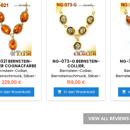
021 BERNSTEIN-
NG-073-G BERNSTEIN-
NG-3
ER COGNACFARBE
COLLIER,
R-925 VERGOLDET
BERNSTEINSCHMUCK,
BERN
rnstein-Collier,
Bernstein-Collier,
Ber
SILBER-925 VERGOLDET,
SILBER
einschmuck, Silber-
Bernsteinschmuck, Silber-
Bernste
FARBE GRÜN
BLUMM
25 vergoldet,
925 vergoldet, Farbe grün
925 v
Preis
Preis
229,00 €
159,00 €
Cognacfarbe
In den Warenkorb
In den Warenkorb


VIEW ALL REVIEWS