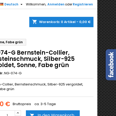

Deutsch
Willkommen,
Anmelden
oder
Registrieren
shopping_cart
Warenkorb:
0
Artikel - 0,00 €
nne, Fabe grün
74-G Bernstein-Collier,
steinschmuck, Silber-925
oldet, Sonne, Fabe grün
r.
NG-074-G
-Collier, Bernsteinschmuck, Silber-925 vergoldet,
abe grün
00 €
Bruttopreis
ca. 3-5 Tage
In den Warenkorb
