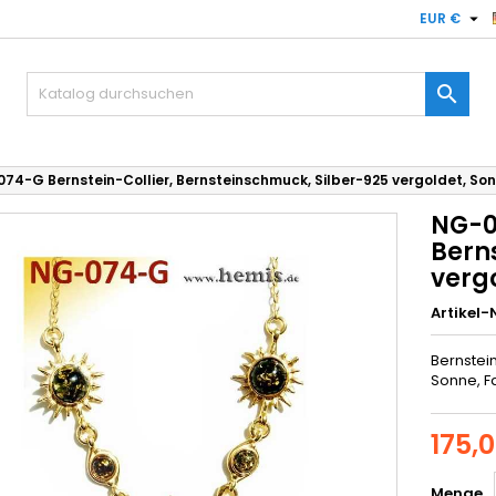

EUR €

74-G Bernstein-Collier, Bernsteinschmuck, Silber-925 vergoldet, So
NG-0
Bern
verg
Artikel-N
Bernstein
Sonne, F
175,
Menge