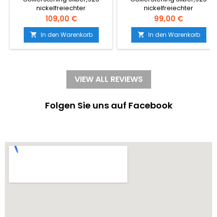
SILBER-925
SILBER-925
nickelfreiechter
nickelfreiechter
NaturbernsteinFarbe:
NaturbernsteinFarbe:
Preis
Preis
109,00 €
99,00 €
grünGröße: M, mittelmodern,
mehrfarbigGröße: M,
glatt, elegant, schlicht, zeitlos,
mittelmodern, elegant,
In den Warenkorb
In den Warenkorb


Tropfen
verspielt, blume
VIEW ALL REVIEWS
Folgen Sie uns auf Facebook