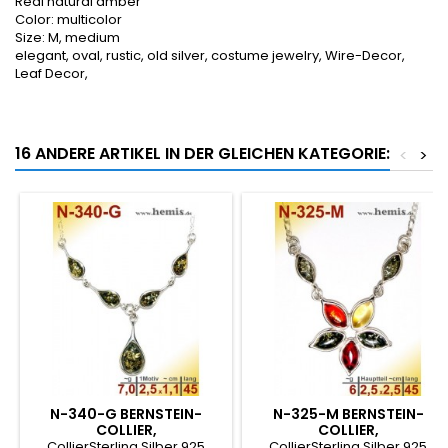
Real natural amber
Color: multicolor
Size: M, medium
elegant, oval, rustic, old silver, costume jewelry, Wire-Decor,
Leaf Decor,
16 ANDERE ARTIKEL IN DER GLEICHEN KATEGORIE:
<
>
N-340-G BERNSTEIN-
N-325-M BERNSTEIN-
COLLIER,
COLLIER,
BERNSTEINSCHMUCK,
BERNSTEINSCHMUCK,
CollierSterling Silber,925
CollierSterling Silber,925