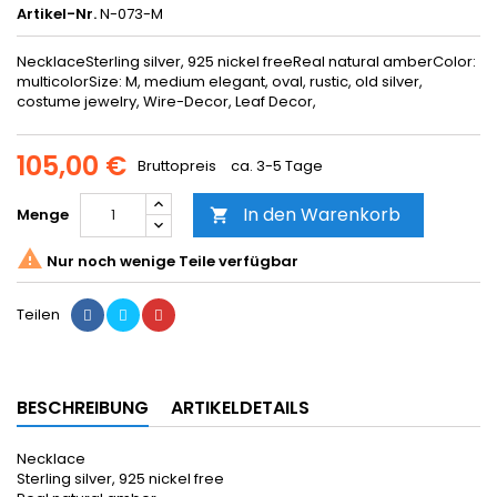
Artikel-Nr.
N-073-M
NecklaceSterling silver, 925 nickel freeReal natural amberColor:
multicolorSize: M, medium elegant, oval, rustic, old silver,
costume jewelry, Wire-Decor, Leaf Decor,
105,00 €
Bruttopreis
ca. 3-5 Tage
In den Warenkorb
Menge


Nur noch wenige Teile verfügbar
Teilen
BESCHREIBUNG
ARTIKELDETAILS
Necklace
Sterling silver, 925 nickel free