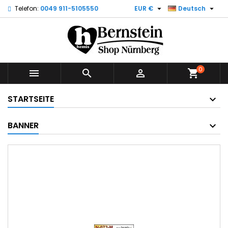


Telefon:
0049 911-5105550
EUR €
Deutsch
0



shopping_cart
STARTSEITE
BANNER