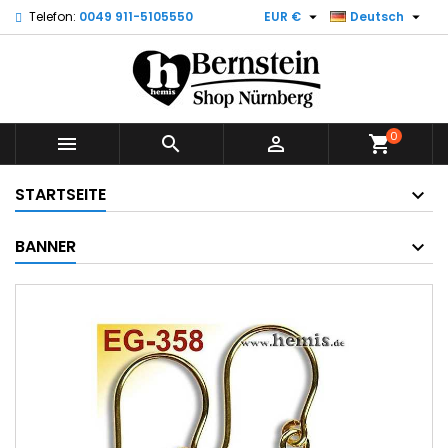


Telefon:
0049 911-5105550
EUR €
Deutsch
0



shopping_cart
STARTSEITE
BANNER