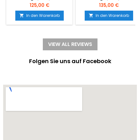
weinrot, Bernsteinschmuck,
cognac, Bernsteinschmuck,
Preis
Preis
125,00 €
135,00 €
Silber-925 vergoldet
Silber-925 vergoldet
In den Warenkorb
In den Warenkorb


VIEW ALL REVIEWS
Folgen Sie uns auf Facebook