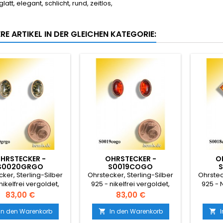
att, elegant, schlicht, rund, zeitlos,
RE ARTIKEL IN DER GLEICHEN KATEGORIE:
HRSTECKER -
OHRSTECKER -
O
S0020GRGO
S0019COGO
ker, Sterling-Silber
Ohrstecker, Sterling-Silber
Ohrstec
nikelfrei vergoldet,
925 - nikelfrei vergoldet,
925 - N
Preis
Preis
83,00 €
83,00 €
In den Warenkorb
In den Warenkorb

