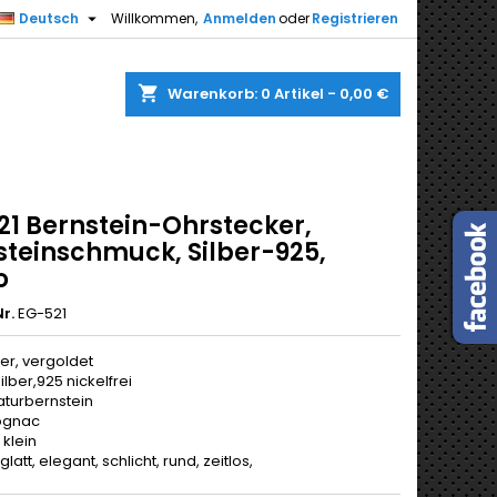

Deutsch
Willkommen,
Anmelden
oder
Registrieren
shopping_cart
Warenkorb:
0
Artikel - 0,00 €
21 Bernstein-Ohrstecker,
steinschmuck, Silber-925,
o
r.
EG-521
er, vergoldet
Silber,925 nickelfrei
aturbernstein
ognac
 klein
latt, elegant, schlicht, rund, zeitlos,