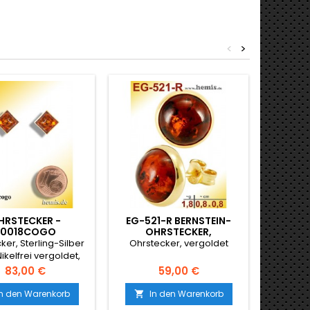
<
>
HRSTECKER -
EG-521-R BERNSTEIN-
EG-52
S0018COGO
OHRSTECKER,
O
BERNSTEINSCHMUCK,
BERN
ker, Sterling-Silber
Ohrstecker, vergoldet
SILBER-925, VER
SIL
ikelfrei vergoldet,
vergoldet
ni
Preis
Preis
83,00 €
59,00 €
Natur
milchig, 
In den Warenkorb
In den Warenkorb
I


kleinmod