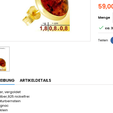
59,0
Menge

ca. 
Teilen
EIBUNG
ARTIKELDETAILS
er, vergoldet
ilber,925 nickelfrei
aturbernstein
ognac
 klein