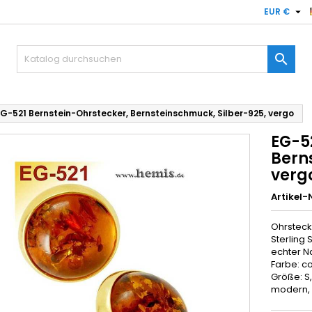

EUR €

G-521 Bernstein-Ohrstecker, Bernsteinschmuck, Silber-925, vergo
EG-5
Bern
verg
Artikel-N
Ohrsteck
Sterling 
echter N
Farbe: c
Größe: S,
modern, g