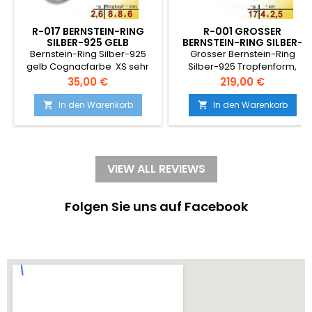
R-017 BERNSTEIN-RING
R-001 GROSSER
SILBER-925 GELB
BERNSTEIN-RING SILBER-
COGNACFARBE XS SEHR
925 KOGNAC SCHLICHT
Bernstein-Ring Silber-925
Grosser Bernstein-Ring
KLEIN MODERN RUND
MODERN VERSTELLBAR
gelb Cognacfarbe XS sehr
Silber-925 Tropfenform,
RINGGRÖSSE 17MM
klein modern rund
gelber kognacfarbiger
Preis
Preis
35,00 €
219,00 €
Bernstein, Schlicht modern
ohnen Verzierung.
In den Warenkorb
In den Warenkorb


verstellbare Ringgröße,
offene Ringschiene Es gibt
die Ringe nur in Grösse 53 =
17mm
VIEW ALL REVIEWS
Folgen Sie uns auf Facebook