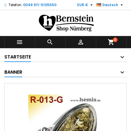


Telefon:
0049 911-5105550
EUR €
Deutsch
0



shopping_cart
STARTSEITE
BANNER