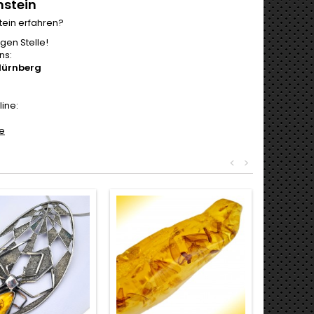
stein
ein erfahren?
igen Stelle!
ns:
Nürnberg
ine:
de
<
>