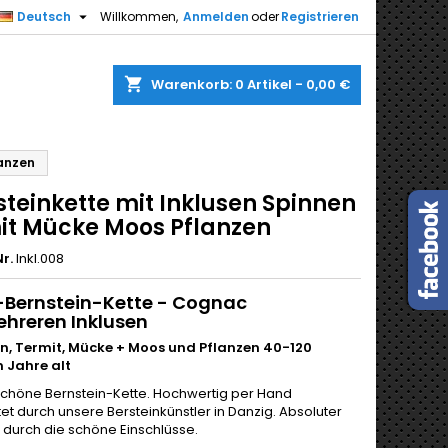

Deutsch
Willkommen,
Anmelden
oder
Registrieren
shopping_cart
Warenkorb:
0
Artikel - 0,00 €
lanzen
steinkette mit Inklusen Spinnen
it Mücke Moos Pflanzen
r.
Inkl.008
-Bernstein-Kette - Cognac
hreren Inklusen
n, Termit, Mücke + Moos und Pflanzen 40-120
n Jahre alt
höne Bernstein-Kette. Hochwertig per Hand
et durch unsere Bersteinkünstler in Danzig. Absoluter
g durch die schöne Einschlüsse.