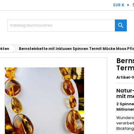

EUR €

ekten
Bernsteinkette mit Inklusen Spinnen Termit Mücke Moos Pf
Bern
Term
Artikel-N
Natur
mit
me
2 Spinne
Millione
Wundersc
verarbeit
Blickfan