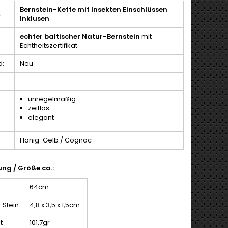
Bernstein-Kette mit Insekten Einschlüssen
:
Inklusen
echter baltischer Natur-Bernstein
mit
Echtheitszertifikat
d:
Neu
unregelmäßig
zeitlos
elegant
Honig-Gelb / Cognac
ng / Größe ca.:
64cm
 Stein
4,8 x 3,5 x 1,5cm
t
101,7gr