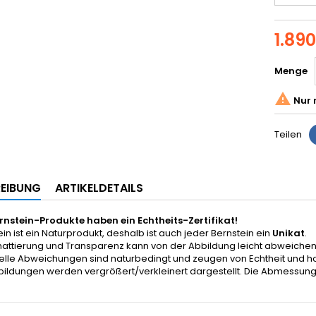
1.89
Menge

Nur 
Teilen
EIBUNG
ARTIKELDETAILS
ernstein-Produkte haben ein Echtheits-Zertifikat!
in ist ein Naturprodukt, deshalb ist auch jeder Bernstein ein
Unikat
.
hattierung und Transparenz kann von der Abbildung leicht abweichen
elle Abweichungen sind naturbedingt und zeugen von Echtheit und ho
bildungen werden vergrößert/verkleinert dargestellt. Die Abmessun