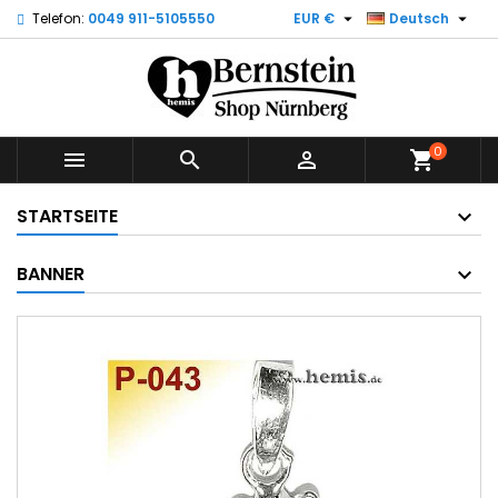


Telefon:
0049 911-5105550
EUR €
Deutsch
0



shopping_cart
STARTSEITE
BANNER