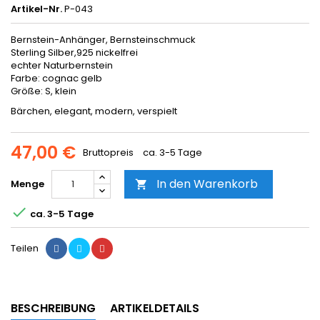
Artikel-Nr.
P-043
Bernstein-Anhänger, Bernsteinschmuck
Sterling Silber,925 nickelfrei
echter Naturbernstein
Farbe: cognac gelb
Größe: S, klein
Bärchen, elegant, modern, verspielt
47,00 €
Bruttopreis
ca. 3-5 Tage
In den Warenkorb
Menge


ca. 3-5 Tage
Teilen
BESCHREIBUNG
ARTIKELDETAILS