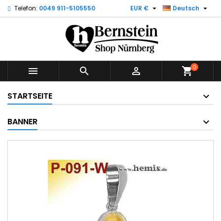


Telefon:
0049 911-5105550
EUR €
Deutsch
0



shopping_cart
STARTSEITE
BANNER