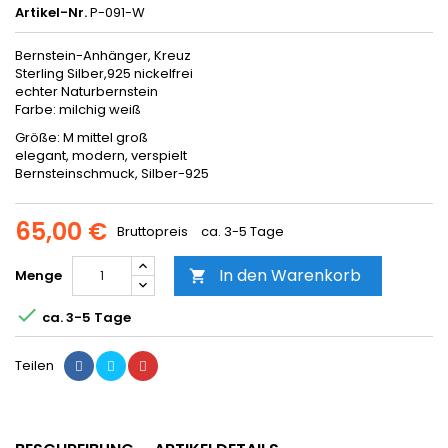
Artikel-Nr.
P-091-W
Bernstein-Anhänger, Kreuz
Sterling Silber,925 nickelfrei
echter Naturbernstein
Farbe: milchig weiß
Größe: M mittel groß
elegant, modern, verspielt
Bernsteinschmuck, Silber-925
65,00 €
Bruttopreis
ca. 3-5 Tage
In den Warenkorb
Menge


ca. 3-5 Tage
Teilen