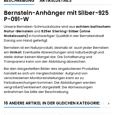
BESCHREIBUNG
ARTIKELDETAILS
Bernstein-Anhänger mit Silber-925
P-091-W
Unsere Bernstein-Schmuckstücke sind aus
echtem baltischem
Natur-Bernstein
und
925er Sterling-Silber (ohne
Nickelzusatz)
in hochwertiger Qualität in der Bernsteinstadt
Danzig von Hand gefertigt.
Bernstein ist ein Naturprodukt, deshalb ist auch jeder Bernstein
ein
Unikat
. Eventuelle Abweichungen sind naturbedingt und
stelle daher keinen Mangel dar. Die Schattierung und
Transparenz kann von der Abbildung abweichen.
Bei den dargestellten Bilder des angebotenen Produktes
handelt es sich um Vergleichsbilder. Aufgrund von
verschiedenen Monitoreinstellungen kann es zu
Farbabweichungen kommen. Die Abbildungen werden
vergrößert/verkleinert dargestellt. Die Abmessungen
entnehmen Sie bitte der Beschreibung.
16 ANDERE ARTIKEL IN DER GLEICHEN KATEGORIE:
<
>